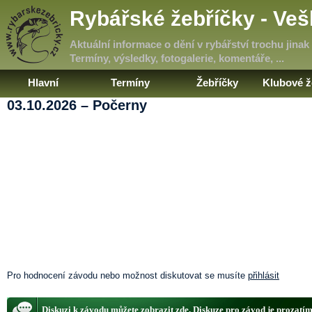
Rybářské žebříčky - Ve
Aktuální informace o dění v rybářství trochu jinak
Termíny, výsledky, fotogalerie, komentáře, ...
Hlavní
Termíny
Žebříčky
Klubové ž
03.10.2026 – Počerny
Pro hodnocení závodu nebo možnost diskutovat se musíte
přihlásit
Diskuzi
k závodu můžete zobrazit
zde
. Diskuze pro závod je prozatí