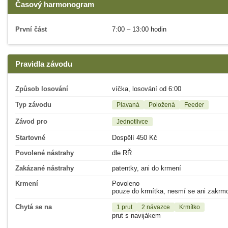
Časový harmonogram
První část
7:00 – 13:00 hodin
Pravidla závodu
Způsob losování
víčka, losování od 6:00
Typ závodu
Plavaná
Položená
Feeder
Závod pro
Jednotlivce
Startovné
Dospělí 450 Kč
Povolené nástrahy
dle RŘ
Zakázané nástrahy
patentky, ani do krmení
Krmení
Povoleno
pouze do krmítka, nesmí se ani zakrm
Chytá se na
1 prut
2 návazce
Krmítko
prut s navijákem