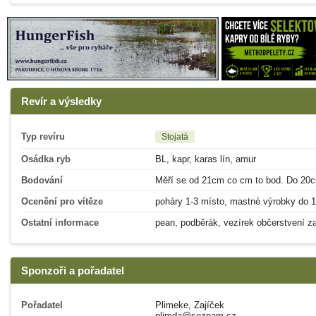
Revír a výsledky
Typ revíru
Stojatá
Osádka ryb
BL, kapr, karas lín, amur
Bodování
Měří se od 21cm co cm to bod. Do 20
Ocenění pro vítěze
poháry 1-3 místo, mastné výrobky do 
Ostatní informace
pean, podběrák, vezírek občerstvení za
Sponzoři a pořadatel
Pořadatel
Plimeke, Zajíček
plimda@seznam.cz